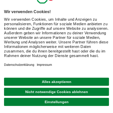
Friendly Captcha
Ich möchte auf mich
zugeschnittene E-Mail-Werbung
(inklusive den Newsletter) von hagebau erhalten. Ich
bin mit der
Nutzung meiner personenbezogenen
Daten durch hagebau
, die E-Mail-Werbung, die
Analyse meines E-Mail-Umgangs sowie die
Zusammenführung und Analyse meiner Kaufdaten,
Coupons und Kartenvorteile umfasst, einverstanden.
Mein Einverständnis kann ich jederzeit widerrufen.
Nach Bestätigung meines Einverständnisses erhalte
ich einen
10 € Willkommensgutschein
*.
Bitte beachte auch unsere
Datenschutzhinweise
.
JETZT ANMELDEN