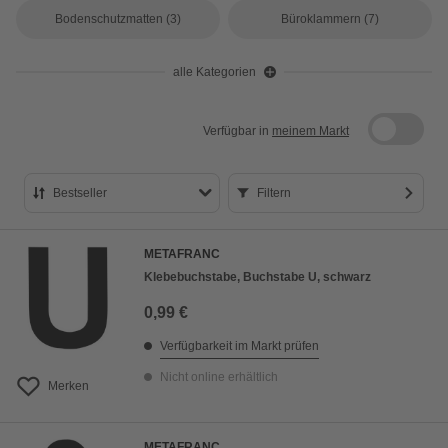
Bodenschutzmatten
(3)
Büroklammern
(7)
alle Kategorien
Verfügbar in
meinem Markt
Bestseller
Filtern
Bestseller
METAFRANC
Preis aufsteigend
Klebebuchstabe, Buchstabe U, schwarz
Preis absteigend
0,99 €
Bewertung
Verfügbarkeit im Markt prüfen
Nicht online erhältlich
Merken
METAFRANC