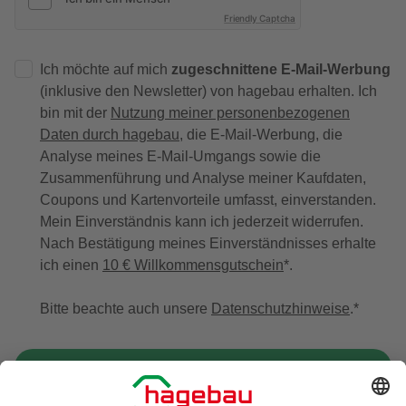
Friendly Captcha
Ich möchte auf mich
zugeschnittene E-Mail-Werbung
(inklusive den Newsletter) von hagebau erhalten. Ich
bin mit der
Nutzung meiner personenbezogenen
Daten durch hagebau
, die E-Mail-Werbung, die
Analyse meines E-Mail-Umgangs sowie die
Zusammenführung und Analyse meiner Kaufdaten,
Coupons und Kartenvorteile umfasst, einverstanden.
Mein Einverständnis kann ich jederzeit widerrufen.
Nach Bestätigung meines Einverständnisses erhalte
ich einen
10 € Willkommensgutschein
*.
Bitte beachte auch unsere
Datenschutzhinweise
.
JETZT ANMELDEN