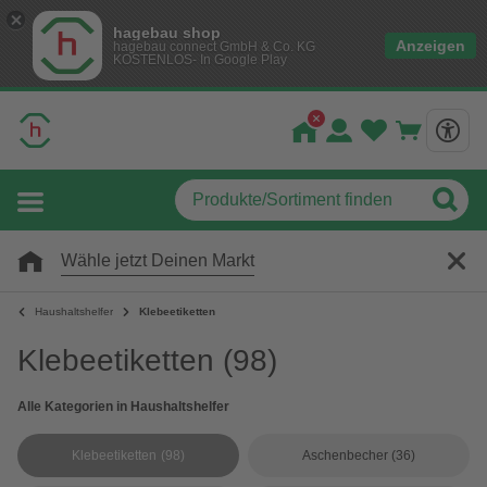
hagebau shop
Anzeigen
hagebau connect GmbH & Co. KG
KOSTENLOS- In Google Play
Wähle jetzt Deinen Markt
Haushaltshelfer
Klebeetiketten
Klebeetiketten
(98)
Alle Kategorien in Haushaltshelfer
Klebeetiketten
(98)
Aschenbecher
(36)