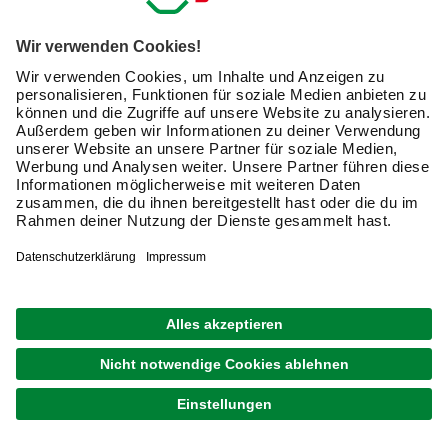
oder Knieschoner. Gürtel oder gar spezielle
Werkzeuggürtel sowie Werkzeugrollen, eine
Werkzeugmappe, eine Nageltasche oder ein
Arbeitsrucksack sorgen dafür, dass Du alles Nötige immer
griffbereit hast.
Schutzkleidung für die Arbeit im Freien
nutzen
Bist Du oft im Freien tätig, lohnt sich vor allem in der kalten
Jahreszeit eine Strickmütze oder Wintermütze, mit der Du
bei der Arbeit nicht frierst. Das macht die Arbeit
angenehmer, ebenso wie etwa ein gefütterter
Lederhandschuh, der Deine Hände auch bei niedrigen
Temperaturen vor Kälte schützt.