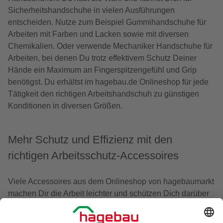
Sicherheitshandschuhe in vielen Ausführungen
entscheiden. Nutze zum Beispiel Gummihandschuhe für
Arbeiten mit Farben und Lacken sowie mit diversen
Chemikalien. Oder verwende Mechaniker Handschuhe für
Arbeiten, bei denen Du trotz effektivem Schutz Deiner
Hände ein Maximum an Fingerspitzengefühl und Grip
benötigst. Du erhältst im hagebau.de Onlineshop für jede
Tätigkeit den richtigen Arbeitshandschuh zu günstigen
Konditionen in diversen Größen.
Mehr Schutz und Effizienz mit den
richtigen Arbeitsschutz-Accessoires
Viele Accessoires aus dem Onlineshop von hagebaumarkt
machen Dir die Arbeit leichter und schützen Dich darüber
hinaus, wie zum Beispiel
Schnittschutzhandeschuhe
. Bei
knienden Tätigkeiten empfehlen sich etwa Kniepolster