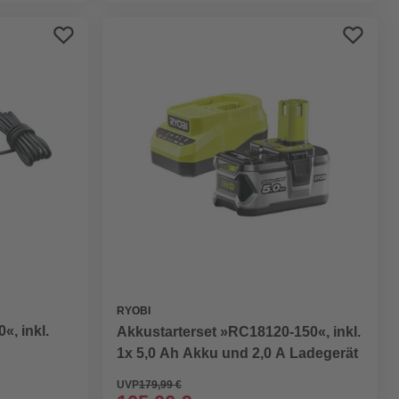
RYOBI
«, inkl.
Akkustarterset »RC18120-150«, inkl.
1x 5,0 Ah Akku und 2,0 A Ladegerät
UVP
179,99 €