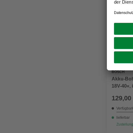
BOSCH
Akku-Boh
18V-40«, 
tlg. Zube
129,00
Verfügbark
lieferbar
Zustellung