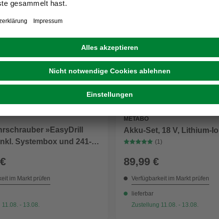
METABO
rschrauber »EasyDrill
Akku-Set, 18 V, Lithium-I
inkl. Systembox und 241-
(1)
hör, 18 V, grün, mit Akku
 €
89,99 €
eit im Markt prüfen
Verfügbarkeit im Markt prüfen
lieferbar
 11.08. - 13.08.
Zustellung 11.08. - 13.08.