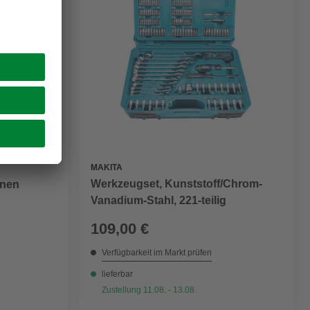
MAKITA
Werkzeugset, Kunststoff/Chrom-
onen
Vanadium-Stahl, 221-teilig
109,00 €
Verfügbarkeit im Markt prüfen
lieferbar
Zustellung 11.08. - 13.08.