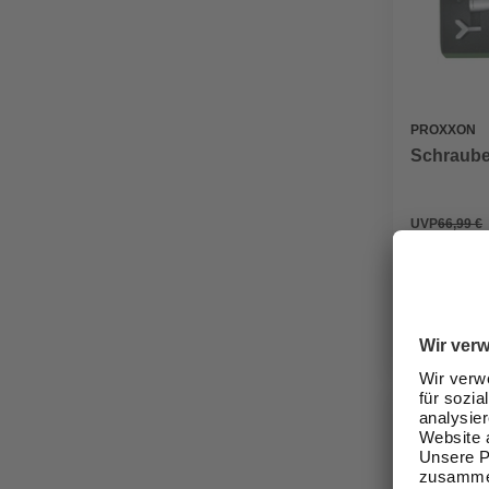
PROXXON
Schrauber
UVP
66,99 €
49,99 €
Verfügbark
lieferbar
Zustellung