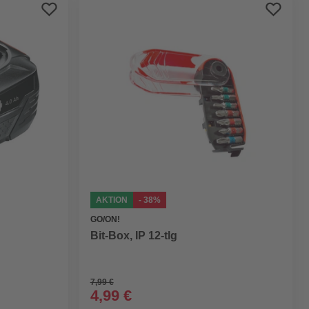
Preis aufsteigend
Preis absteigend
Bewertung
AKTION
- 38%
GO/ON!
Bit-Box, IP 12-tlg
7,99 €
4,99 €