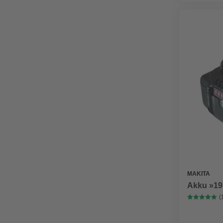
MAKITA
Akku »197
(