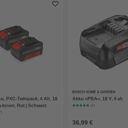
BOSCH HOME & GARDEN
ku, PXC-Twinpack, 4 Ah, 18
Akku »PBA«, 18 V, 4 ah
m-Ionen, Rot | Schwarz
(1)
7)
36,99 €