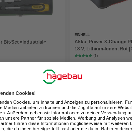
EINHELL
Akku, Power X-Change Plu
 Bit-Set »Industrial«
18 V, Lithium-Ionen, Rot 
(1)
79,99 €
eit im Markt prüfen
Verfügbarkeit im Markt prüfen
lieferbar
 11.08. - 13.08.
Zustellung 17.08. - 19.08.