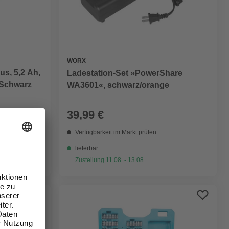
WORX
s, 5,2 Ah,
Ladestation-Set »PowerShare
| Schwarz
WA3601«, schwarz/orange
39,99 €
Verfügbarkeit im Markt prüfen
lieferbar
Zustellung 11.08. - 13.08.