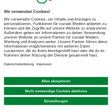
Allzweckreiniger können fast alles, da sie aus
unterschiedlichen Bestandteilen bestehen: Sie lösen
Schmutz auf Arbeitsplatten, Fußböden und sogar auf
Wänden. Doch Vorsicht: Immer auf einer kleinen,
unauffälligen Fläche testen, ob das Material nicht
beschädigt wird.
Glasreiniger besteht in der Regel hauptsächlich aus
Spiritus. Das Ethanol, nichts anderes als reiner Alkohol,
hinterlässt keine Spuren und löst Fett.
Spülmittel kann auch als relativ sanftes Reinigungsmittel
hilfreich sein, Fettflecken von anderen Oberflächen zu
entfernen.
Toilettenreiniger: Diese speziellen Reiniger reinigen und
desinfizieren Toiletten und sind mit Duftstoffen und
Farbstoffen versehen.
Bleichmittel: Natriumcarbonat, auch als Reines Soda