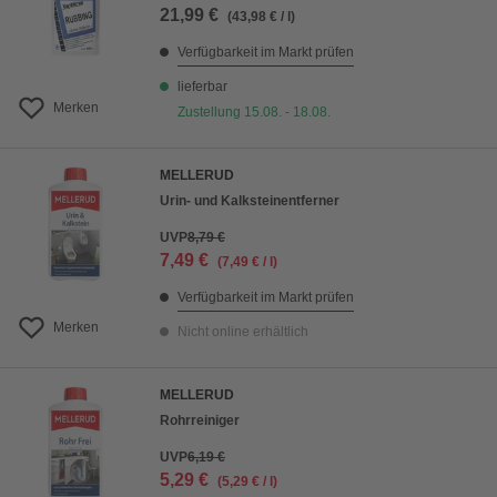
21,99 €
(43,98 € / l)
Verfügbarkeit im Markt prüfen
lieferbar
Merken
Zustellung 15.08. - 18.08.
MELLERUD
Urin- und Kalksteinentferner
UVP
8,79 €
7,49 €
(7,49 € / l)
Verfügbarkeit im Markt prüfen
Merken
Nicht online erhältlich
MELLERUD
Rohrreiniger
UVP
6,19 €
5,29 €
(5,29 € / l)