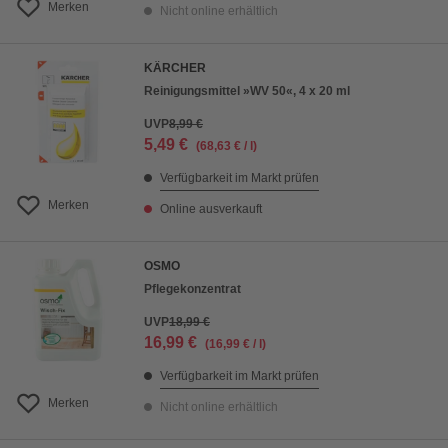
Merken
Nicht online erhältlich
KÄRCHER
Reinigungsmittel »WV 50«, 4 x 20 ml
UVP
8,99 €
5,49 €
(68,63 € / l)
Verfügbarkeit im Markt prüfen
Merken
Online ausverkauft
OSMO
Pflegekonzentrat
UVP
18,99 €
16,99 €
(16,99 € / l)
Verfügbarkeit im Markt prüfen
Merken
Nicht online erhältlich