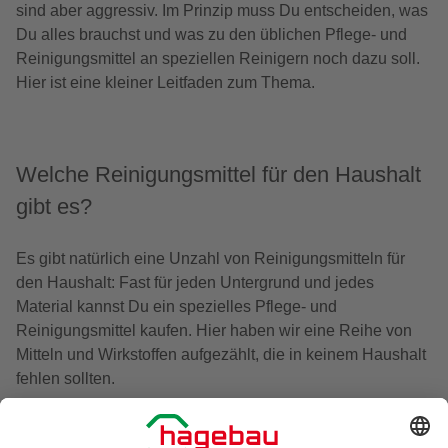
sind aber aggressiv. Im Prinzip muss Du entscheiden, was
Du alles brauchst und was zu den üblichen Pflege- und
Reinigungsmittel an speziellen Reinigern noch dazu soll.
Hier ist eine kleiner Leitfaden zum Thema.
Welche Reinigungsmittel für den Haushalt
gibt es?
Es gibt natürlich eine Unzahl von Reinigungsmitteln für
den Haushalt: Fast für jeden Untergrund und jedes
Material kannst Du ein spezielles Pflege- und
Reinigungsmittel kaufen. Hier haben wir eine Reihe von
Mitteln und Wirkstoffen aufgezählt, die in keinem Haushalt
fehlen sollten.