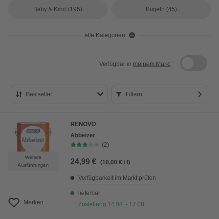
Baby & Kind
(195)
Bügeln
(45)
alle Kategorien
Verfügbar in
meinem Markt
Bestseller
Filtern
Bestseller
RENOVO
Preis aufsteigend
Abbeizer
(2)
Preis absteigend
Weitere
24,99 €
(10,00 € / l)
Bewertung
Ausführungen
Verfügbarkeit im Markt prüfen
lieferbar
Merken
Zustellung 14.08. - 17.08.