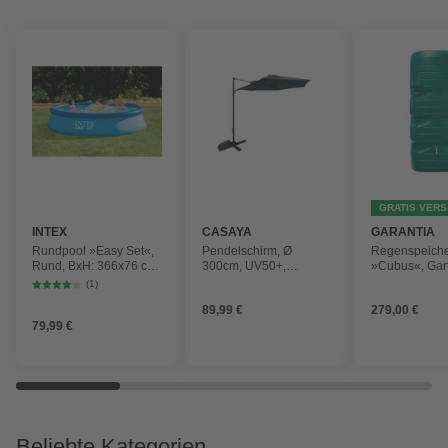
GRATIS VER
INTEX
CASAYA
GARANTIA
Rundpool »Easy Set«,
Pendelschirm, Ø
Regenspeich
Rund, BxH: 366x76 cm,
300cm, UV50+,
»Cubus«, Gar
blau
Alu/Stahl, anthrazit
Fassungsver
(1)
1000 l
89,99 €
279,00 €
79,99 €
Beliebte Kategorien