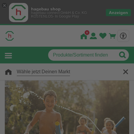
hagebau shop
Anzeigen
hagebau connect GmbH & Co. KG
KOSTENLOS- In Google Play
Wähle jetzt Deinen Markt