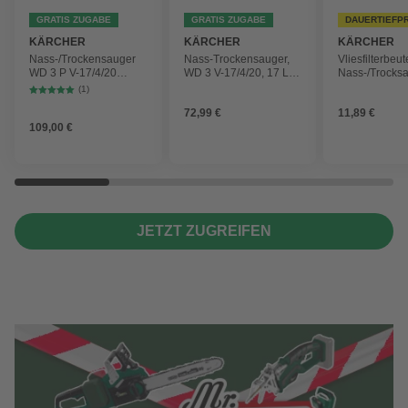
GRATIS ZUGABE
GRATIS ZUGABE
DAUERTIEFP
KÄRCHER
KÄRCHER
KÄRCHER
Nass-/Trockensauger
Nass-Trockensauger,
Vliesfilterbeut
WD 3 P V-17/4/20
WD 3 V-17/4/20, 17 L,
Nass-/Trocks
Workshop mit
1000 W
2 Plus, WD 3,
(1)
Gerätesteckdose, 17-
Battery und 
72,99 €
11,89 €
Liter-Kunststoffbehälter
4 Stück
109,00 €
JETZT ZUGREIFEN