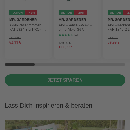
AKTION
- 42%
AKTION
- 20%
AKTION
- 
MR. GARDENER
MR. GARDENER
MR. GARDE
Akku-Rasentrimmer
Akku-Sense »P-X-C«,
Akku-Hecken
»AT 1824-3 Li PXC«,
ohne Akku, 36 V
»AH 1846-2 L
inkl. 2x Akku
ohne Akku
(1)
109,00 €
54,99 €
62,99 €
39,99 €
139,00 €
111,00 €
JETZT SPAREN
Lass Dich inspirieren & beraten