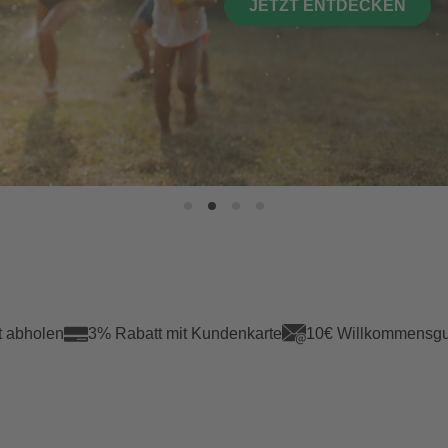
JETZT INFORMIEREN
t abholen
3% Rabatt mit Kundenkarte
10€ Willkommensgu