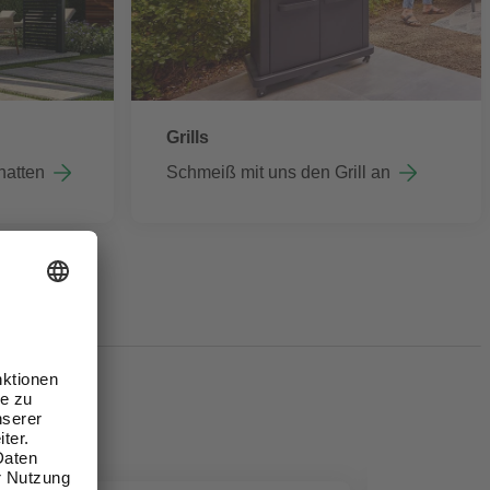
Grills
hatten
Schmeiß mit uns den Grill an