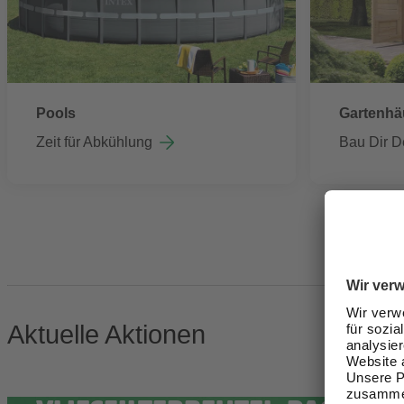
Pools
Gartenhä
Zeit für Abkühlung
Bau Dir D
Aktuelle Aktionen