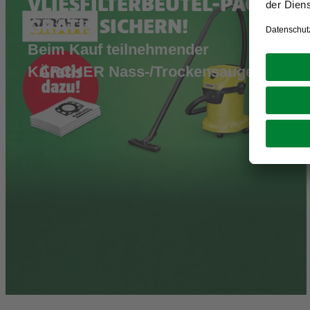
VLIESFILTERBEUTEL-PACK
GRATIS SICHERN!
Beim Kauf teilnehmender
KÄRCHER Nass-/Trockensauger