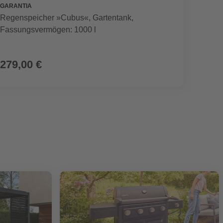
GARANTIA
SEGWA
Regenspeicher »Cubus«, Gartentank,
Mährob
Fassungsvermögen: 1000 l
899,00 €
279,00 €
799,