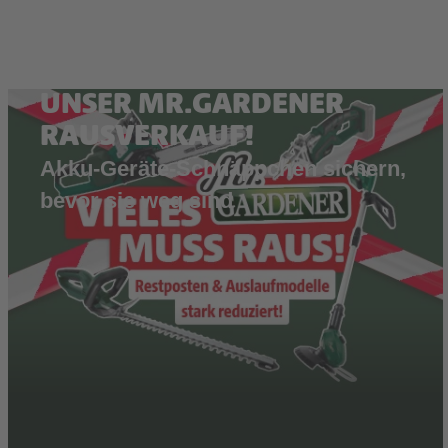
UNSER MR.GARDENER
RAUSVERKAUF!
Akku-Geräte-Schnäppchen sichern,
bevor sie weg sind