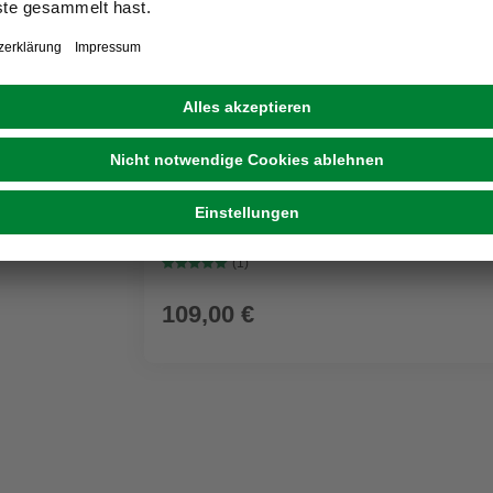
GRATIS ZUGABE
KÄRCHER
Nass-/Trockensauger WD 3 P V-17/4/20 Wo
Kunststoffbehälter
(1)
109,00 €