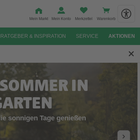
Mein Markt
Mein Konto
Merkzettel
Warenkorb
RATGEBER & INSPIRATION
SERVICE
AKTIONEN
UTSCHEIN
EN!
geben und teilnehmen