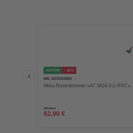
AKTION
- 42%
MR. GARDENER
Akku-Rasentrimmer »AT 1824-3 Li PXC«, i
109,00 €
62,99 €