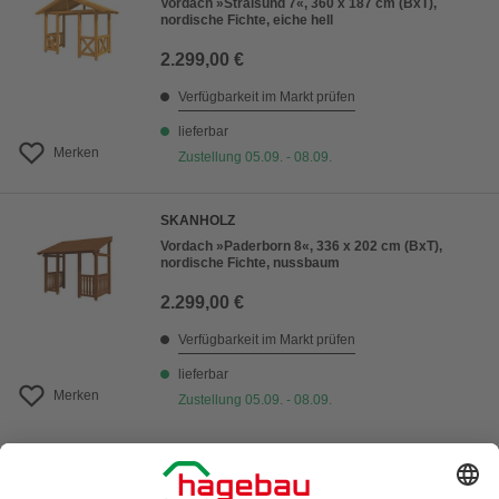
Vordach »Stralsund 7«, 360 x 187 cm (BxT),
nordische Fichte, eiche hell
2.299,00 €
Verfügbarkeit im Markt prüfen
lieferbar
Merken
Zustellung 05.09. - 08.09.
SKANHOLZ
Vordach »Paderborn 8«, 336 x 202 cm (BxT),
nordische Fichte, nussbaum
2.299,00 €
Verfügbarkeit im Markt prüfen
lieferbar
Merken
Zustellung 05.09. - 08.09.
1
von
5