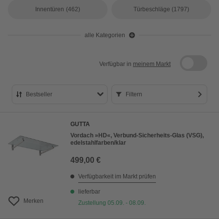
Innentüren
(462)
Türbeschläge
(1797)
alle Kategorien
Verfügbar in
meinem Markt
Bestseller
Filtern
Bestseller
GUTTA
Preis aufsteigend
Vordach »HD«, Verbund-Sicherheits-Glas (VSG),
edelstahlfarben/klar
Preis absteigend
499,00 €
Bewertung
Verfügbarkeit im Markt prüfen
lieferbar
Merken
Zustellung 05.09. - 08.09.