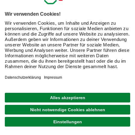
Vordächer – Stilvoller Schutz für Deinen
Hauseingang
Ist ein Haustür-Vordach genehmigungspflichtig?
Diese Frage beschäftigt viele Hausbesitzer vor der
Installation. Grundsätzlich sind kleinere Vordächer bis zu
einer bestimmten Größe meist genehmigungsfrei, jedoch
können die Bestimmungen je nach Bundesland und
Gemeinde variieren. Bei größeren Konstruktionen oder in
denkmalgeschützten Bereichen ist eine Baugenehmigung
oft erforderlich. Es empfiehlt sich, vor der Montage beim
örtlichen Bauamt nachzufragen. Vordächer bieten weit
mehr als nur Wetterschutz – sie sind ein wichtiges
Gestaltungselement für Deinen Hauseingang. Sie
schützen nicht nur Dich und Deine Gäste vor Regen,
Schnee und UV-Strahlung, sondern bewahren auch die