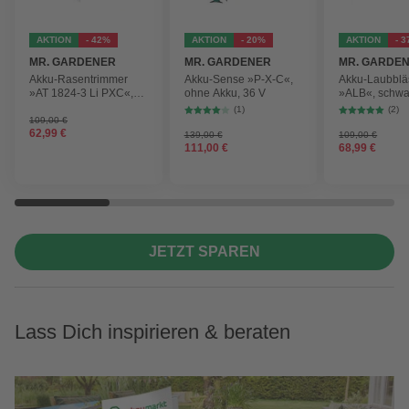
AKTION
- 42%
AKTION
- 20%
AKTION
- 
MR. GARDENER
MR. GARDENER
MR. GARDE
Akku-Rasentrimmer
Akku-Sense »P-X-C«,
Akku-Laubblä
»AT 1824-3 Li PXC«,
ohne Akku, 36 V
»ALB«, schwa
inkl. 2x Akku
max.
(1)
(2)
Blasgeschwind
109,00 €
62,99 €
210 km/h
139,00 €
109,00 €
111,00 €
68,99 €
JETZT SPAREN
Lass Dich inspirieren & beraten