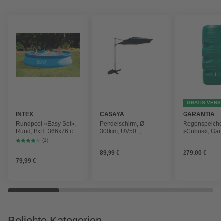
GRATIS VER
INTEX
CASAYA
GARANTIA
Rundpool »Easy Set«,
Pendelschirm, Ø
Regenspeich
Rund, BxH: 366x76 cm,
300cm, UV50+,
»Cubus«, Gar
blau
Alu/Stahl, anthrazit
Fassungsver
(1)
1000 l
89,99 €
279,00 €
79,99 €
Beliebte Kategorien