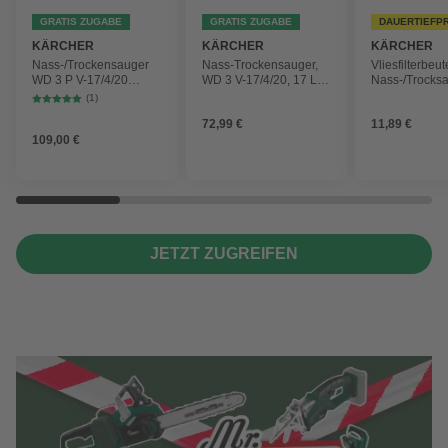
GRATIS ZUGABE
GRATIS ZUGABE
DAUERTIEFP
KÄRCHER
KÄRCHER
KÄRCHER
Nass-/Trockensauger
Nass-Trockensauger,
Vliesfilterbeut
WD 3 P V-17/4/20
WD 3 V-17/4/20, 17 L,
Nass-/Trocks
Workshop mit
1000 W
2 Plus, WD 3,
(1)
Gerätesteckdose, 17-
Battery und 
72,99 €
11,89 €
Liter-Kunststoffbehälter
4 Stück
109,00 €
JETZT ZUGREIFEN