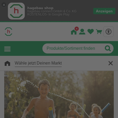
hagebau shop
Anzeigen
hagebau connect GmbH & Co. KG
KOSTENLOS- In Google Play
Wähle jetzt Deinen Markt