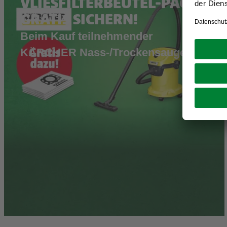
VLIESFILTERBEUTEL-PACK
GRATIS SICHERN!
Beim Kauf teilnehmender
KÄRCHER Nass-/Trockensauger