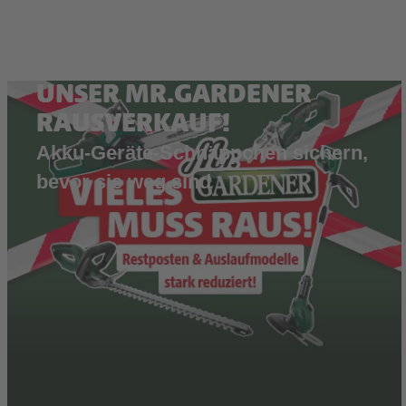
UNSER MR.GARDENER
RAUSVERKAUF!
Akku-Geräte-Schnäppchen sichern,
bevor sie weg sind