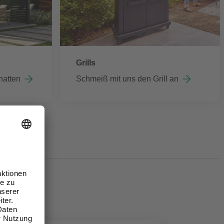
Grills
hatten
Schmeiß mit uns den Grill an