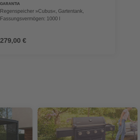
GARANTIA
SEGWA
Regenspeicher »Cubus«, Gartentank,
Mährob
Fassungsvermögen: 1000 l
899,00 €
279,00 €
799,