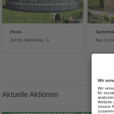
Pools
Gartenhä
Zeit für Abkühlung
Bau Dir D
Aktuelle Aktionen