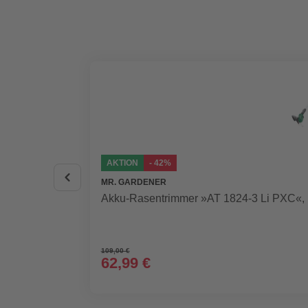
AKTION
- 42%
MR. GARDENER
Akku-Rasentrimmer »AT 1824-3 Li PXC«, i
109,00 €
62,99 €