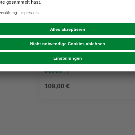
GRATIS ZUGABE
KÄRCHER
Nass-/Trockensauger WD 3 P V-17/4/20 Wo
Kunststoffbehälter
(1)
109,00 €