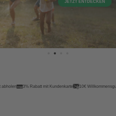
JETZT ENTDECKEN
t abholen
3% Rabatt mit Kundenkarte
10€ Willkommensgu