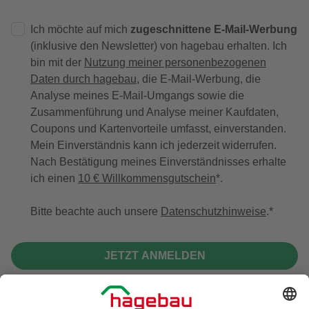
Ich möchte auf mich
zugeschnittene E-Mail-Werbung
(inklusive den Newsletter) von hagebau erhalten. Ich
bin mit der
Nutzung meiner personenbezogenen
Daten durch hagebau
, die E-Mail-Werbung, die
Analyse meines E-Mail-Umgangs sowie die
Zusammenführung und Analyse meiner Kaufdaten,
Coupons und Kartenvorteile umfasst, einverstanden.
Mein Einverständnis kann ich jederzeit widerrufen.
Nach Bestätigung meines Einverständnisses erhalte
ich einen
10 € Willkommensgutschein
*.
Bitte beachte auch unsere
Datenschutzhinweise
.
JETZT ANMELDEN