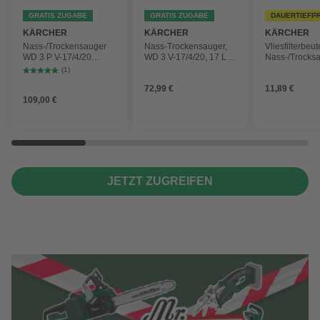
GRATIS ZUGABE
GRATIS ZUGABE
DAUERTIEFP
KÄRCHER
KÄRCHER
KÄRCHER
Nass-/Trockensauger
Nass-Trockensauger,
Vliesfilterbeut
WD 3 P V-17/4/20
WD 3 V-17/4/20, 17 L,
Nass-/Trocks
Workshop mit
1000 W
2 Plus, WD 3,
(1)
Gerätesteckdose, 17-
Battery und 
72,99 €
11,89 €
Liter-Kunststoffbehälter
4 Stück
109,00 €
JETZT ZUGREIFEN