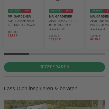
AKTION
- 42%
AKTION
- 20%
AKTION
- 
MR. GARDENER
MR. GARDENER
MR. GARDE
Akku-Rasentrimmer
Akku-Sense »P-X-C«,
Akku-Laubblä
»AT 1824-3 Li PXC«,
ohne Akku, 36 V
»ALB«, schwa
inkl. 2x Akku
max.
(1)
(2)
Blasgeschwind
109,00 €
62,99 €
210 km/h
139,00 €
109,00 €
111,00 €
68,99 €
JETZT SPAREN
Lass Dich inspirieren & beraten