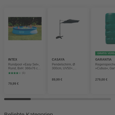
GRATIS VER
INTEX
CASAYA
GARANTIA
Rundpool »Easy Set«,
Pendelschirm, Ø
Regenspeich
Rund, BxH: 366x76 cm,
300cm, UV50+,
»Cubus«, Gar
blau
Alu/Stahl, anthrazit
Fassungsver
(1)
1000 l
89,99 €
279,00 €
79,99 €
Beliebte Kategorien