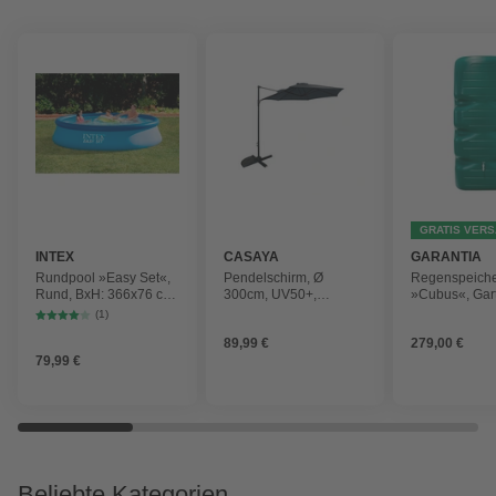
GRATIS VER
INTEX
CASAYA
GARANTIA
Rundpool »Easy Set«,
Pendelschirm, Ø
Regenspeich
Rund, BxH: 366x76 cm,
300cm, UV50+,
»Cubus«, Gar
blau
Alu/Stahl, anthrazit
Fassungsver
(1)
1000 l
89,99 €
279,00 €
79,99 €
Beliebte Kategorien