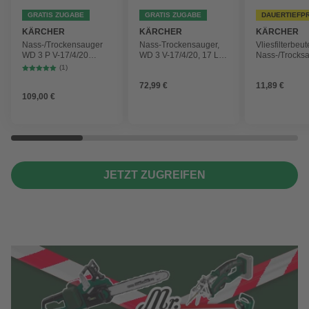
GRATIS ZUGABE
GRATIS ZUGABE
DAUERTIEFP
KÄRCHER
KÄRCHER
KÄRCHER
Nass-/Trockensauger
Nass-Trockensauger,
Vliesfilterbeut
WD 3 P V-17/4/20
WD 3 V-17/4/20, 17 L,
Nass-/Trocks
Workshop mit
1000 W
2 Plus, WD 3,
(1)
Gerätesteckdose, 17-
Battery und 
72,99 €
11,89 €
Liter-Kunststoffbehälter
4 Stück
109,00 €
JETZT ZUGREIFEN