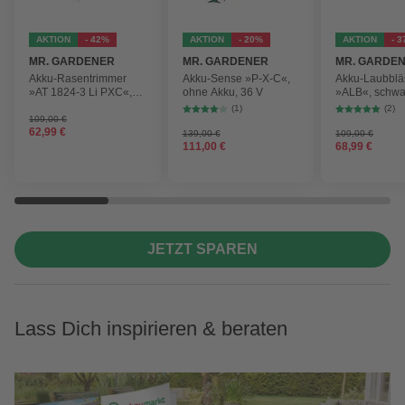
AKTION
- 42%
AKTION
- 20%
AKTION
- 
MR. GARDENER
MR. GARDENER
MR. GARDE
Akku-Rasentrimmer
Akku-Sense »P-X-C«,
Akku-Laubblä
»AT 1824-3 Li PXC«,
ohne Akku, 36 V
»ALB«, schwa
inkl. 2x Akku
max.
(1)
(2)
Blasgeschwind
109,00 €
62,99 €
210 km/h
139,00 €
109,00 €
111,00 €
68,99 €
JETZT SPAREN
Lass Dich inspirieren & beraten