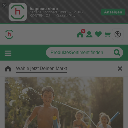
hagebau shop
Anzeigen
hagebau connect GmbH & Co. KG
KOSTENLOS- In Google Play
Wähle jetzt Deinen Markt