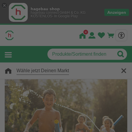
hagebau shop
Anzeigen
hagebau connect GmbH & Co. KG
KOSTENLOS- In Google Play
Wähle jetzt Deinen Markt