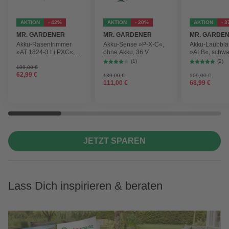
AKTION
- 42%
AKTION
- 20%
AKTION
- 
MR. GARDENER
MR. GARDENER
MR. GARDE
Akku-Rasentrimmer
Akku-Sense »P-X-C«,
Akku-Laubblä
»AT 1824-3 Li PXC«,
ohne Akku, 36 V
»ALB«, schwa
inkl. 2x Akku
max.
(1)
(2)
Blasgeschwind
109,00 €
62,99 €
210 km/h
139,00 €
109,00 €
111,00 €
68,99 €
JETZT SPAREN
Lass Dich inspirieren & beraten