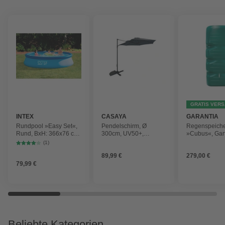
GRATIS VER
INTEX
CASAYA
GARANTIA
Rundpool »Easy Set«,
Pendelschirm, Ø
Regenspeich
Rund, BxH: 366x76 cm,
300cm, UV50+,
»Cubus«, Gar
blau
Alu/Stahl, anthrazit
Fassungsver
(1)
1000 l
89,99 €
279,00 €
79,99 €
Beliebte Kategorien