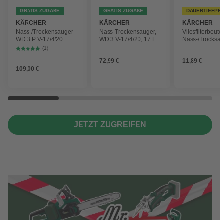
GRATIS ZUGABE
GRATIS ZUGABE
DAUERTIEFP
KÄRCHER
KÄRCHER
KÄRCHER
Nass-/Trockensauger
Nass-Trockensauger,
Vliesfilterbeut
WD 3 P V-17/4/20
WD 3 V-17/4/20, 17 L,
Nass-/Trocks
Workshop mit
1000 W
2 Plus, WD 3,
(1)
Gerätesteckdose, 17-
Battery und 
72,99 €
11,89 €
Liter-Kunststoffbehälter
4 Stück
109,00 €
JETZT ZUGREIFEN