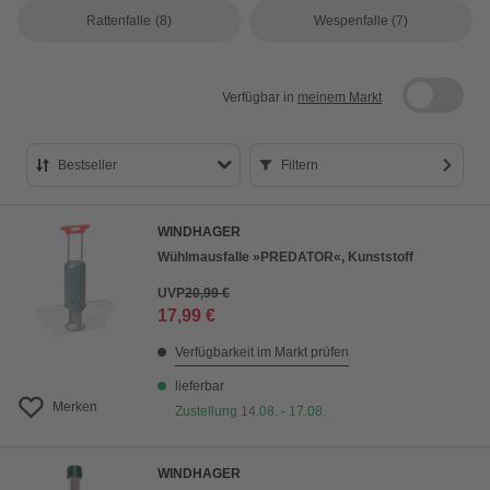
Rattenfalle
(8)
Wespenfalle
(7)
Verfügbar in
meinem Markt
Bestseller
Filtern
Bestseller
WINDHAGER
Preis aufsteigend
Wühlmausfalle »PREDATOR«, Kunststoff
Preis absteigend
UVP
20,99 €
17,99 €
Bewertung
Verfügbarkeit im Markt prüfen
lieferbar
Merken
Zustellung 14.08. - 17.08.
WINDHAGER