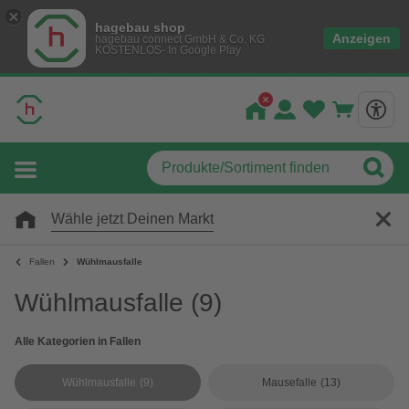
hagebau shop
Anzeigen
hagebau connect GmbH & Co. KG
KOSTENLOS- In Google Play
Wähle jetzt Deinen Markt
Fallen
Wühlmausfalle
Wühlmausfalle
(9)
Alle Kategorien in Fallen
Wühlmausfalle
(9)
Mausefalle
(13)