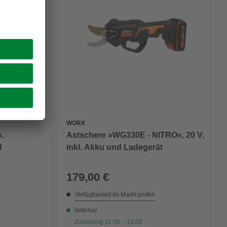
WORX
,
Astschere »WG330E - NITRO«, 20 V,
l
inkl. Akku und Ladegerät
179,00 €
Verfügbarkeit im Markt prüfen
lieferbar
Zustellung 11.08. - 13.08.