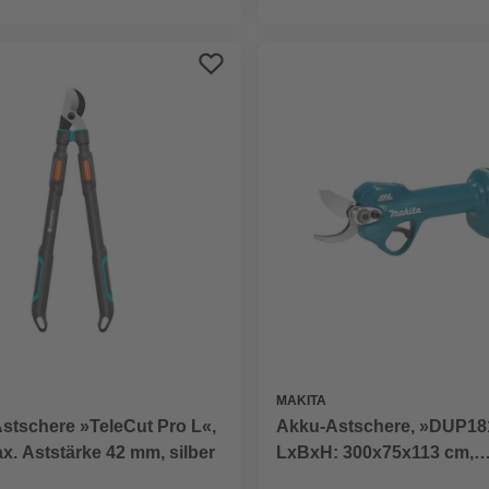
MAKITA
stschere »TeleCut Pro L«,
Akku-Astschere, »DUP18
ax. Aststärke 42 mm, silber
LxBxH: 300x75x113 cm,
petrolfarben, schwarz