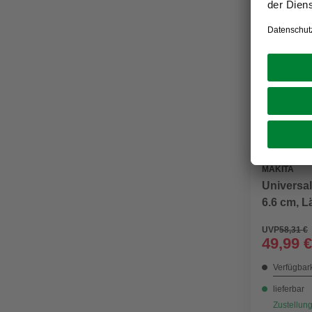
MAKITA
Universa
6.6 cm, L
UVP
58,31 €
49,99 €
Verfügbark
lieferbar
Zustellung