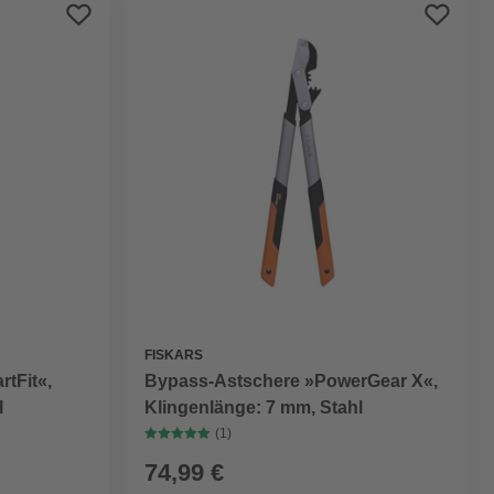
Preis aufsteigend
Preis absteigend
Bewertung
FISKARS
tFit«,
Bypass-Astschere »PowerGear X«,
l
Klingenlänge: 7 mm, Stahl
(1)
74,99 €