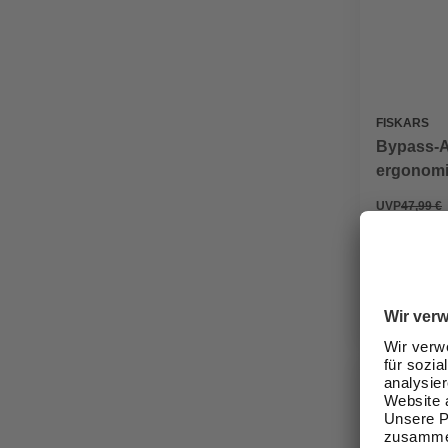
FISKARS
Bypass-A
ergonomi
Aststärke
UVP
47,99 €
36,99 €
Verfügbark
lieferbar
Zustellung