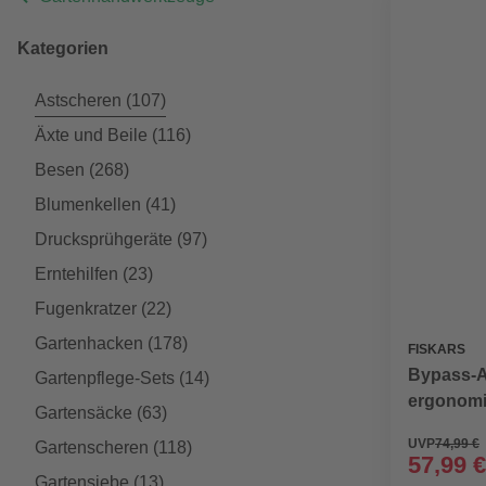
Kategorien
Astscheren
(107)
Äxte und Beile
(116)
Besen
(268)
Blumenkellen
(41)
Drucksprühgeräte
(97)
Erntehilfen
(23)
Fugenkratzer
(22)
Gartenhacken
(178)
FISKARS
Bypass-A
Gartenpflege-Sets
(14)
ergonomi
Gartensäcke
(63)
Aststärke
UVP
74,99 €
Gartenscheren
(118)
57,99 €
Gartensiebe
(13)