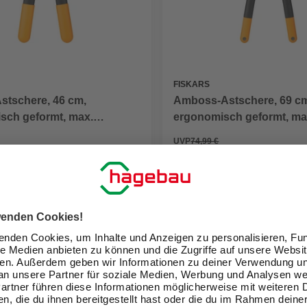
FISKARS
stschere, 46 cm,
Amboss-Astschere, 69 c
sch geformt, max.
ergonomisch geformt, ma
: 2,8 cm
Aststärke: 5 cm
UVP
74,99 €
64,99 €
eit im Markt prüfen
Verfügbarkeit im Markt prüfen
lieferbar
 11.08. - 13.08.
Zustellung 11.08. - 13.08.