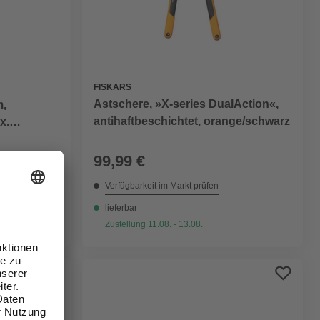
FISKARS
Astschere, »X-series DualAction«,
m,
antihaftbeschichtet, orange/schwarz
x.
99,99 €
Verfügbarkeit im Markt prüfen
lieferbar
Zustellung 11.08. - 13.08.