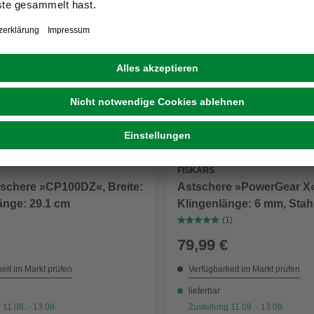
FISKARS
lschere »CP100DZ«, Breite:
Astschere »PowerGear X«
änge: 29.1 cm
Klingenlänge: 6 mm, Stah
(1)
79,99 €
eit im Markt prüfen
Verfügbarkeit im Markt prüfen
lieferbar
 11.08. - 13.08.
Zustellung 11.08. - 13.08.