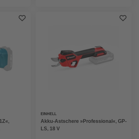
EINHELL
Akku-Astschere »Professional«, GP-
1Z«,
LS, 18 V