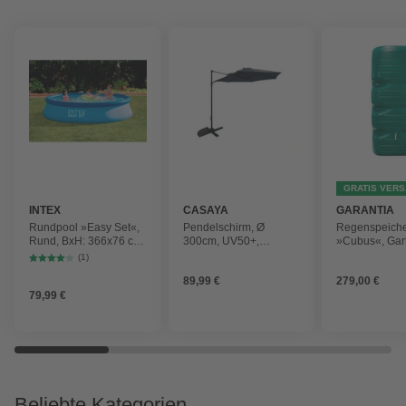
GRATIS VER
INTEX
CASAYA
GARANTIA
Rundpool »Easy Set«,
Pendelschirm, Ø
Regenspeich
Rund, BxH: 366x76 cm,
300cm, UV50+,
»Cubus«, Gar
blau
Alu/Stahl, anthrazit
Fassungsver
(1)
1000 l
89,99 €
279,00 €
79,99 €
Beliebte Kategorien