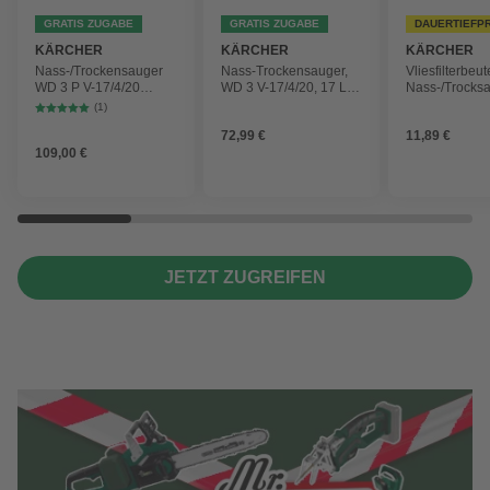
GRATIS ZUGABE
GRATIS ZUGABE
DAUERTIEFP
KÄRCHER
KÄRCHER
KÄRCHER
Nass-/Trockensauger
Nass-Trockensauger,
Vliesfilterbeut
WD 3 P V-17/4/20
WD 3 V-17/4/20, 17 L,
Nass-/Trocks
Workshop mit
1000 W
2 Plus, WD 3,
(1)
Gerätesteckdose, 17-
Battery und 
72,99 €
11,89 €
Liter-Kunststoffbehälter
4 Stück
109,00 €
JETZT ZUGREIFEN