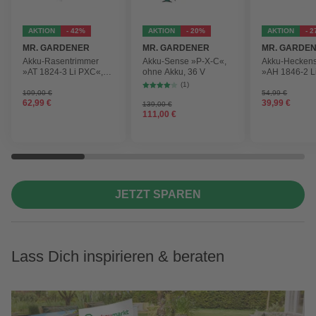
AKTION
- 42%
AKTION
- 20%
AKTION
- 
MR. GARDENER
MR. GARDENER
MR. GARDE
Akku-Rasentrimmer
Akku-Sense »P-X-C«,
Akku-Hecken
»AT 1824-3 Li PXC«,
ohne Akku, 36 V
»AH 1846-2 L
inkl. 2x Akku
ohne Akku
(1)
109,00 €
54,99 €
62,99 €
39,99 €
139,00 €
111,00 €
JETZT SPAREN
Lass Dich inspirieren & beraten