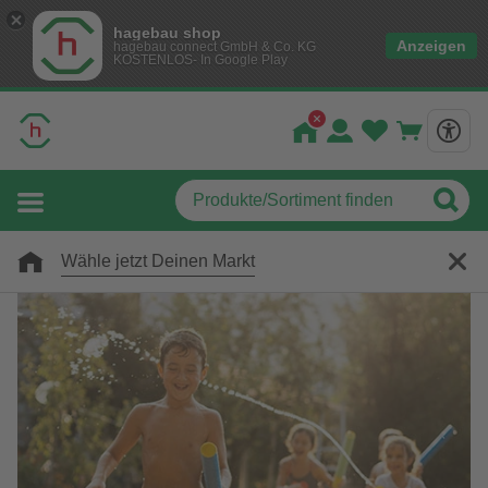
hagebau shop
Anzeigen
hagebau connect GmbH & Co. KG
KOSTENLOS- In Google Play
Wähle jetzt Deinen Markt