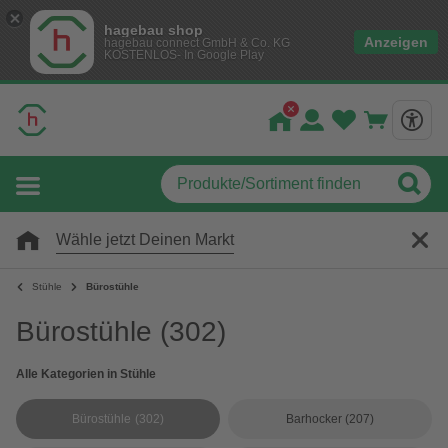
hagebau shop
Anzeigen
hagebau connect GmbH & Co. KG
KOSTENLOS- In Google Play
Wähle jetzt Deinen Markt
Stühle
Bürostühle
Bürostühle
(302)
Alle Kategorien in Stühle
Bürostühle
(302)
Barhocker
(207)