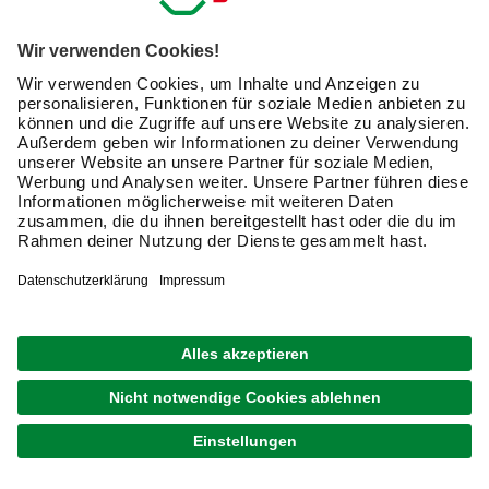
E-Mail-Adresse
Friendly Captcha
Ich möchte auf mich
zugeschnittene E-Mail-Werbung
(inklusive den Newsletter) von hagebau erhalten. Ich
bin mit der
Nutzung meiner personenbezogenen
Daten durch hagebau
, die E-Mail-Werbung, die
Analyse meines E-Mail-Umgangs sowie die
Zusammenführung und Analyse meiner Kaufdaten,
Coupons und Kartenvorteile umfasst, einverstanden.
Mein Einverständnis kann ich jederzeit widerrufen.
Nach Bestätigung meines Einverständnisses erhalte
ich einen
10 € Willkommensgutschein
*.