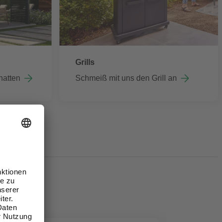
Grills
hatten
Schmeiß mit uns den Grill an