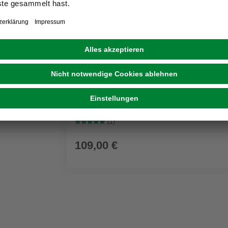
GRATIS ZUGABE
KÄRCHER
Nass-/Trockensauger WD 3 P V-17/4/20 Wo
Kunststoffbehälter
(1)
109,00 €