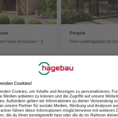
user
Pergola
ein Haus im Grünen
Dein Lieblingsplatz im Sc