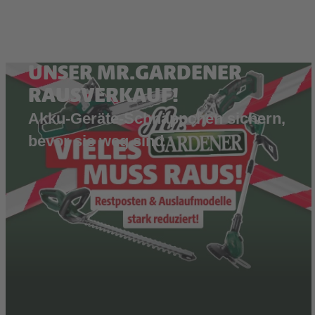
UNSER MR.GARDENER
RAUSVERKAUF!
Akku-Geräte-Schnäppchen sichern,
bevor sie weg sind