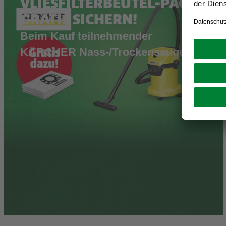
VLIESFILTERBEUTEL-PACK
GRATIS SICHERN!
Beim Kauf teilnehmender
KÄRCHER Nass-/Trockensauger