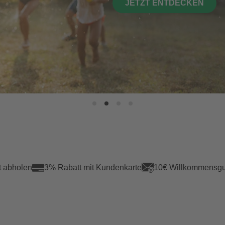
JETZT ENTDECKEN
t abholen
3% Rabatt mit Kundenkarte
10€ Willkommensgu