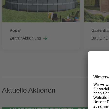
Pools
Gartenhä
Zeit für Abkühlung
Bau Dir D
Aktuelle Aktionen