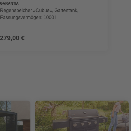
GARANTIA
SEGWA
Regenspeicher »Cubus«, Gartentank,
Mährob
Fassungsvermögen: 1000 l
899,00 €
279,00 €
799,