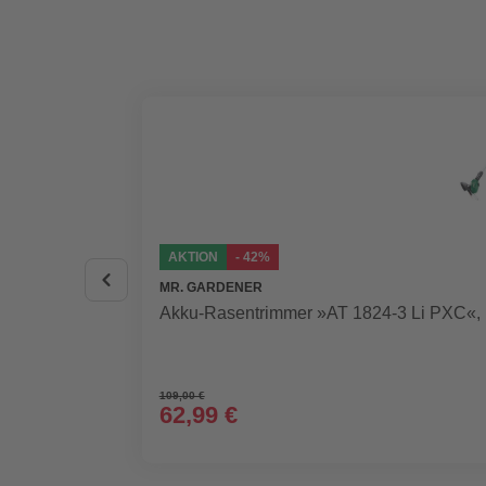
AKTION
- 42%
MR. GARDENER
Akku-Rasentrimmer »AT 1824-3 Li PXC«, i
109,00 €
62,99 €