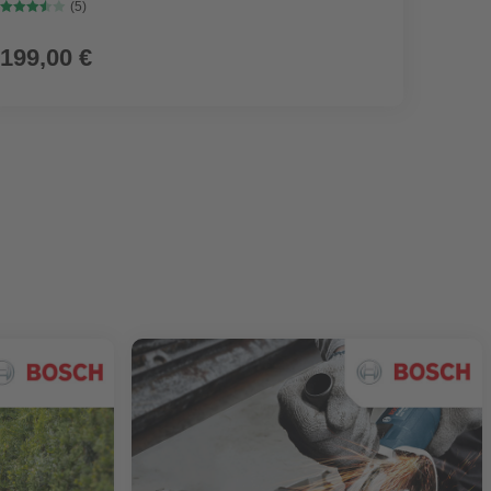
(5)
199,00 €
9,99
(0,25 € / l)