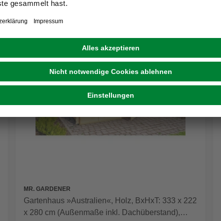
MR. GARDENER
Gartenhaus »Australien«, Holz, BxHxT: 333 x 222
x 280 cm (Außenmaße inkl. Dachüberstand),