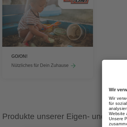
GO/ON!
Nützliches für Dein Zuhause
Produkte unserer Eigen- und Portf