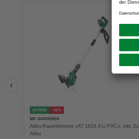
AKTION
- 42%
MR. GARDENER
Akku-Rasentrimmer »AT 1824-3 Li PXC«, inkl. 2x
Akku