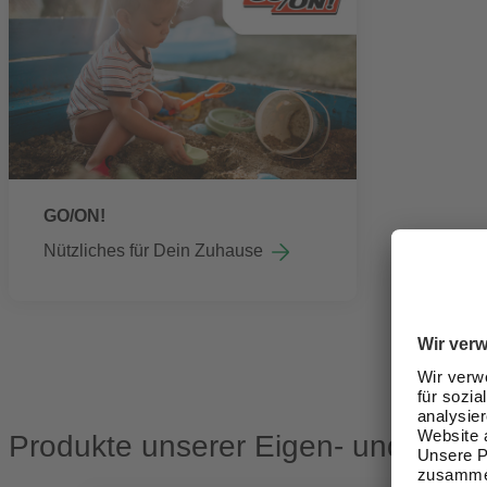
GO/ON!
Nützliches für Dein Zuhause
Produkte unserer Eigen- und Portf