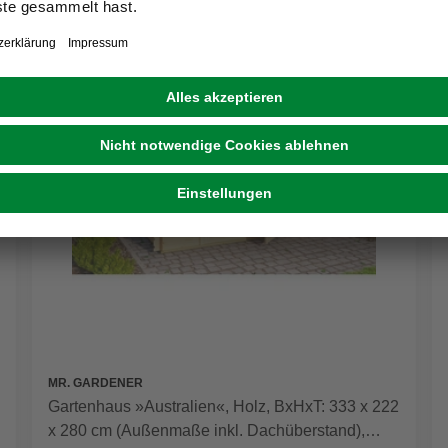
MR. GARDENER
Gartenhaus »Australien«, Holz, BxHxT: 333 x 222
x 280 cm (Außenmaße inkl. Dachüberstand),