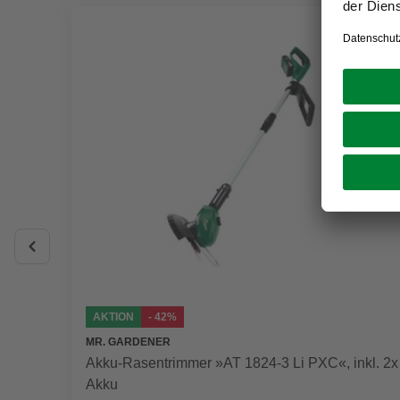
AKTION
- 42%
MR. GARDENER
Akku-Rasentrimmer »AT 1824-3 Li PXC«, inkl. 2x
Akku