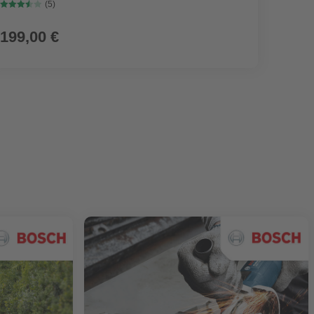
(5)
199,00 €
9,99
(0,25 € / l)