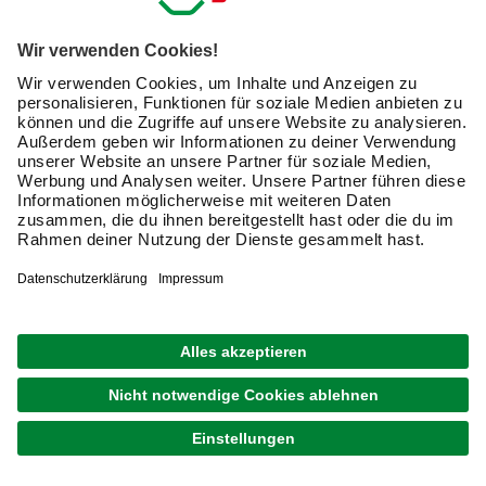
Holz
weiche
einzelne
Materialien
Raspelhiebe
wie z. B.
Raspeln:
punktuelle Zähne
Speckstein
oder
Kunststoff
Die erste Frage, die Sie sich vor dem Kauf also stellen
müssen: Welches Material möchten Sie bearbeiten?
Tipp:
Feilen können Sie meist auch für die
Holzbearbeitung einsetzen. Raspeln hingegen sind für die