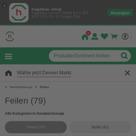
hagebau shop
Anzeigen
hagebau connect GmbH & Co. KG
KOSTENLOS- In Google Play
Wähle jetzt Deinen Markt
Handwerkzeuge
Feilen
Feilen
(79)
Alle Kategorien in Handwerkzeuge
Feilen
(79)
Beitel
(43)