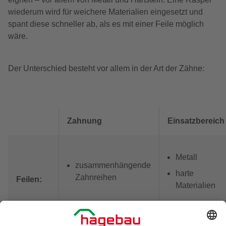
wiederum wird für weichere Materialien eingesetzt und
spant diese schneller ab, als es mit einer Feile möglich
wäre.
Der Unterschied besteht vor allem in der Art der Zähne:
Zahnung
Einsatzbereich
Metall
zusammenhängende
harte
Zahnreihen
Feilen:
Materialien