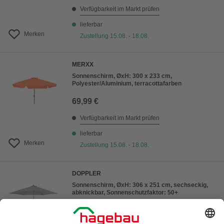
Verfügbarkeit im Markt prüfen
lieferbar
Merken
Zustellung 15.08. - 18.08.
MERXX
Sonnenschirm, ØxH: 300 x 233 cm,
Polyester/Aluminium, terracottafarben
69,99 €
Verfügbarkeit im Markt prüfen
lieferbar
Merken
Zustellung 15.08. - 18.08.
DOPPLER
Sonnenschirm, ØxH: 306 x 251 cm, sechseckig,
abknickbar, Sonnenschutzfaktor: 50+
199,00 €