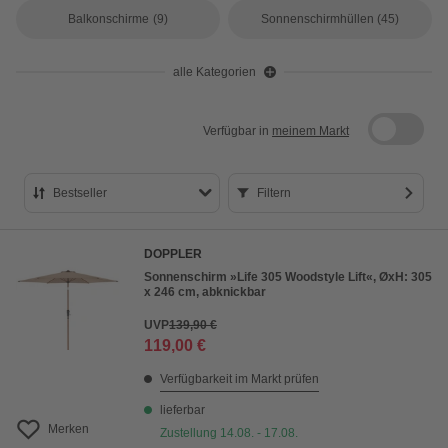
Balkonschirme
(9)
Sonnenschirmhüllen
(45)
alle Kategorien
Verfügbar in
meinem Markt
Bestseller
Filtern
Bestseller
DOPPLER
Preis aufsteigend
Sonnenschirm »Life 305 Woodstyle Lift«, ØxH: 305
x 246 cm, abknickbar
Preis absteigend
UVP
139,90 €
Bewertung
119,00 €
Verfügbarkeit im Markt prüfen
lieferbar
Merken
Zustellung 14.08. - 17.08.