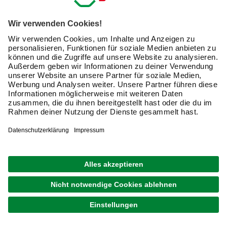
Verfügbarkeit im Markt prüfen
lieferbar
Merken
Zustellung 14.08. - 17.08.
1
von
7
Marktschirme kaufen: das gibt es zu
beachten
Wenn Du einen Marktschirm kaufen willst, hast du Großes
im Sinn: Unter den Schirmen gehören Marktschirme zu
den größeren. Für manchen beginnen sie zwar schon bei
Durchmessern oder Seitenlängen ab 160 cm. Aber so ein
ausgewachsener Marktschirm kann auch 3m, 4m oder 5m
groß sein. Du kannst solche Schirme selbstverständlich
auch für andere Zwecke als für Märkte verwenden.